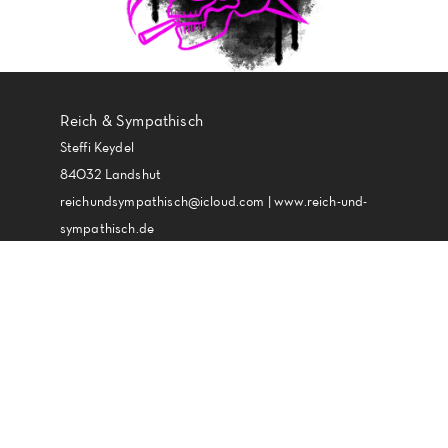
Reich & Sympathisch
Steffi Keydel
84032 Landshut
reichundsympathisch@icloud.com | www.reich-und-
sympathisch.de
© Copyright 2024 -
Impressum
Reich & Sympathisch -
Datenschutz
conida CMS by
Proof
Cookie-Einstellungen
Point Group